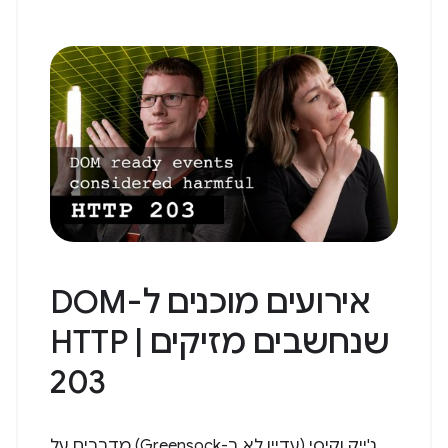
אירועים מוכנים ל-DOM
שנחשבים מזיקים | HTTP
203
ג'ייק וקיסי (עדיין לא ב-Greensock) מדברים על