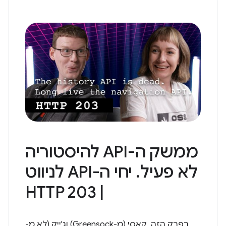
ממשק ה-API להיסטוריה
לא פעיל. יחי ה-API לניווט
| HTTP 203
בפרק הזה, קאסי (מ-Greensock) וג'ייק (לא מ-