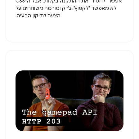
אפשר "להסיר" את ההתקנה בקלות, אבל ה-CSS
לא מאפשר "לקפוץ". ג'ייק וסורמה משוחחים על
הצעה לתיקון הבעיה.