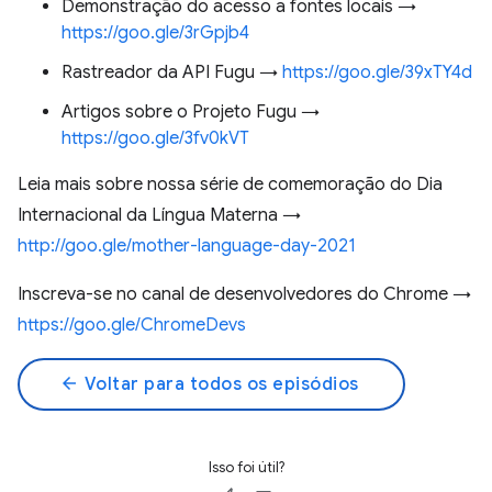
Demonstração do acesso a fontes locais →
https://goo.gle/3rGpjb4
Rastreador da API Fugu →
https://goo.gle/39xTY4d
Artigos sobre o Projeto Fugu →
https://goo.gle/3fv0kVT
Leia mais sobre nossa série de comemoração do Dia
Internacional da Língua Materna →
http://goo.gle/mother-language-day-2021
Inscreva-se no canal de desenvolvedores do Chrome →
https://goo.gle/ChromeDevs
arrow_back
Voltar para todos os episódios
Isso foi útil?