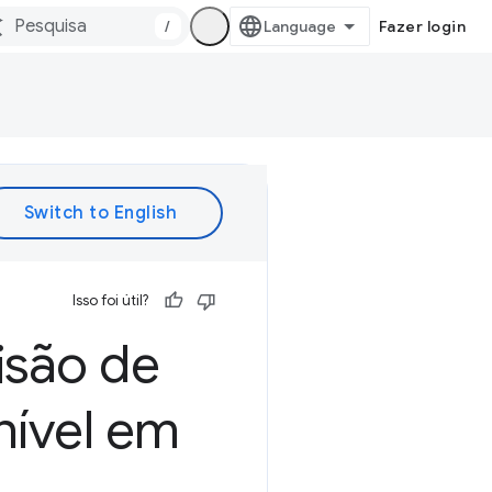
/
Fazer login
Isso foi útil?
isão de
nível em