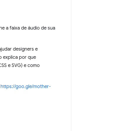
ne a faixa de áudio de sua
ajudar designers e
 explica por que
 CSS e SVG) e como
→
https://goo.gle/mother-