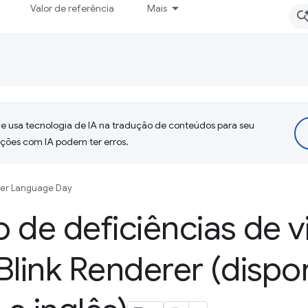
Valor de referência
Mais
 usa tecnologia de IA na tradução de conteúdos para seu
uções com IA podem ter erros.
er Language Day
 de deficiências de v
Blink Renderer (dispo