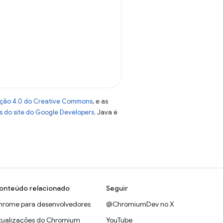
uição 4.0 do Creative Commons
, e as
as do site do Google Developers
. Java é
onteúdo relacionado
Seguir
hrome para desenvolvedores
@ChromiumDev no X
tualizações do Chromium
YouTube