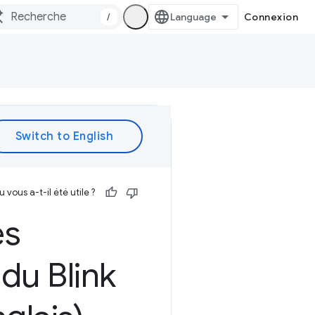
/
Connexion
vous a-t-il été utile ?
es
du Blink