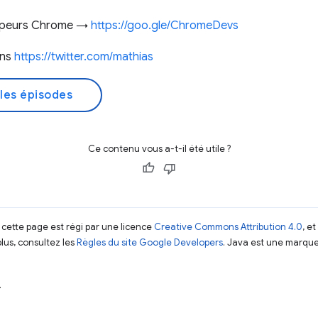
ppeurs Chrome →
https://goo.gle/ChromeDevs
ens
https://twitter.com/mathias​
les épisodes
Ce contenu vous a-t-il été utile ?
 cette page est régi par une licence
Creative Commons Attribution 4.0
, e
plus, consultez les
Règles du site Google Developers
. Java est une marque
.