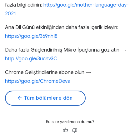
fazla bilgi edinin:
http://goo.gle/mother-language-day-
2021
Ana Dil Günü etkinliğinden daha fazla içerik izleyin:
https://goo.gle/369nhI8
Daha fazla Güçlendirilmiş Mikro İpuçlarına göz atın →
http://goo.gle/3uchv3C
Chrome Geliştiricilerine abone olun →
https://goo.gle/ChromeDevs
arrow_back
Tüm bölümlere dön
Bu size yardımcı oldu mu?