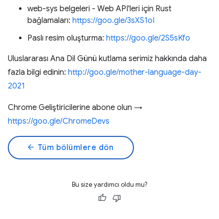
web-sys belgeleri - Web API'leri için Rust
bağlamaları:
https://goo.gle/3sXS1oI
Paslı resim oluşturma:
https://goo.gle/2S5sKfo
Uluslararası Ana Dil Günü kutlama serimiz hakkında daha
fazla bilgi edinin:
http://goo.gle/mother-language-day-
2021
Chrome Geliştiricilerine abone olun →
https://goo.gle/ChromeDevs
arrow_back
Tüm bölümlere dön
Bu size yardımcı oldu mu?