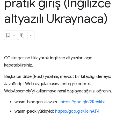
pratik giriş (İngilizce
altyazılı Ukraynaca)
CC simgesine tıklayarak İngilizce altyazıları açıp
kapatabilirsiniz.
Başka bir dilde (Rust) yazılmış mevcut bir kitaplığı derleyip
JavaScript Web uygulamasına entegre ederek
WebAssembly'yi kullanmaya nasıl başlayacağınızı öğrenin.
wasm-bindgen kılavuzu:
https://goo.gle/2Re6kbl
wasm-pack yükleyici:
https://goo.gle/3eIhAF4