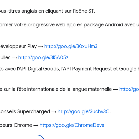
s-titres anglais en cliquant sur l'icône ST.
rmer votre progressive web app en package Android avec une
développeur Play →
http://goo.gle/30xuHm3
 bulles →
http://goo.gle/3l5A05z
 avec l'API Digital Goods, l'API Payment Request et Google P
ie sur la fête internationale de la langue maternelle →
http://g
conseils Supercharged →
http://goo.gle/3uchv3C
.
ppeurs Chrome →
https://goo.gle/ChromeDevs