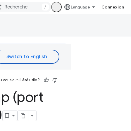
/
Connexion
vous a-t-il été utile ?
p (port
)