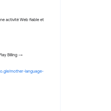
 activité Web fiable et
lay Billing →
oo.gle/mother-language-