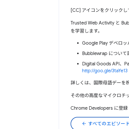
[CC] アイコンをクリック
Trusted Web Activi
を学習します。
Google Play デ
Bubblewrap に
Digital Goods A
http://goo.gle/3taYe13
詳しくは、国際母語デーを
その他の高度なマイクロチ
Chrome Developers に登
arrow_back
すべてのエピソー