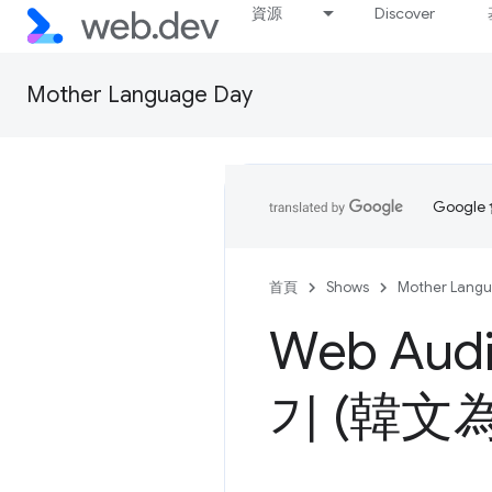
資源
Discover
Mother Language Day
Goog
首頁
Shows
Mother Lang
Web Aud
기 (韓文