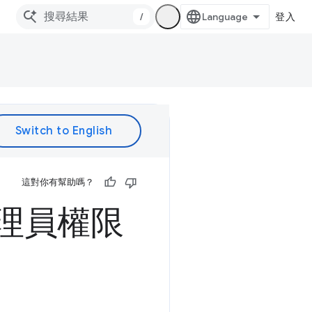
/
登入
這對你有幫助嗎？
d 管理員權限