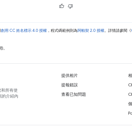
用
創用 CC 姓名標示 4.0 授權
，程式碼範例則為
阿帕契 2.0 授權
。詳情請參閱《
間)。
提供相片
提報錯誤
C
您和所有使
查看已知問題
C
寫的介紹內
P