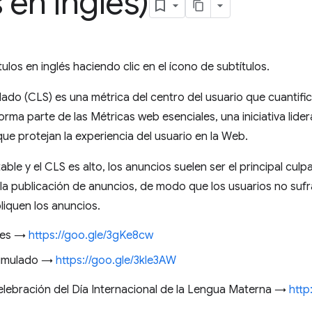
 en inglés)
tulos en inglés haciendo clic en el ícono de subtítulos.
do (CLS) es una métrica del centro del usuario que cuantific
orma parte de las Métricas web esenciales, una iniciativa lid
ue protejan la experiencia del usuario en la Web.
le y el CLS es alto, los anuncios suelen ser el principal culp
 la publicación de anuncios, de modo que los usuarios no suf
iquen los anuncios.
ales →
https://goo.gle/3gKe8cw
cumulado →
https://goo.gle/3kle3AW
celebración del Día Internacional de la Lengua Materna →
http