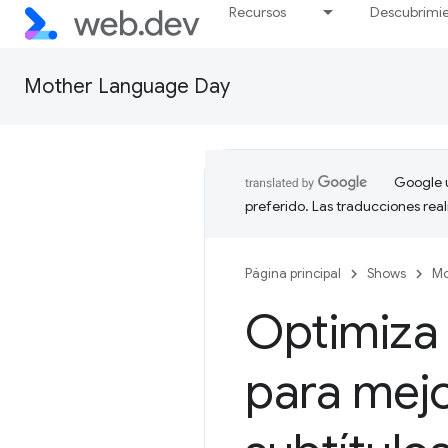
Recursos
Descubrimi
Mother Language Day
Google u
preferido. Las traducciones rea
Página principal
Shows
Mo
Optimiza 
para mejo