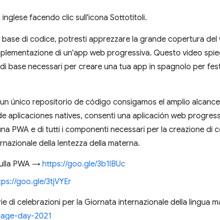
in inglese facendo clic sull'icona Sottotitoli.
a base di codice, potresti apprezzare la grande copertura del 
'implementazione di un'app web progressiva. Questo video spi
di base necessari per creare una tua app in spagnolo per fest
 un único repositorio de código consigamos el amplio alcanc
de aplicaciones natives, consenti una aplicación web progres
na PWA e di tutti i componenti necessari per la creazione di
rnazionale della lentezza della materna.
 sulla PWA →
https://goo.gle/3b1lBUc
tps://goo.gle/3tjVYEr
erie di celebrazioni per la Giornata internazionale della lingua
guage-day-2021