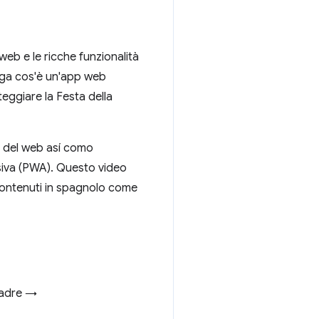
web e le ricche funzionalità
ega cos'è un'app web
eggiare la Festa della
e del web así como
siva (PWA). Questo video
 contenuti in spagnolo come
 madre →