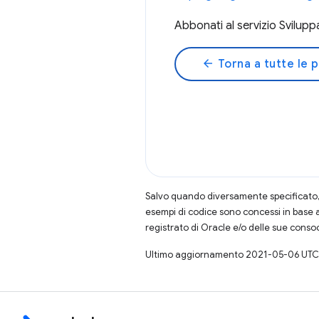
Abbonati al servizio Svilup
arrow_back
Torna a tutte le 
Salvo quando diversamente specificato, 
esempi di codice sono concessi in base 
registrato di Oracle e/o delle sue conso
Ultimo aggiornamento 2021-05-06 UTC