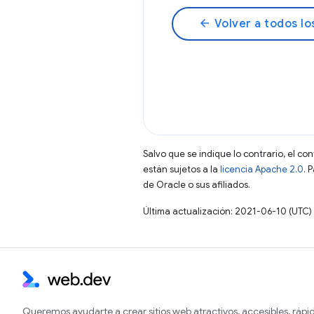
arrow_back
Volver a todos lo
Salvo que se indique lo contrario, el co
están sujetos a la
licencia Apache 2.0
. 
de Oracle o sus afiliados.
Última actualización: 2021-06-10 (UTC)
Queremos ayudarte a crear sitios web atractivos, accesibles, rápi