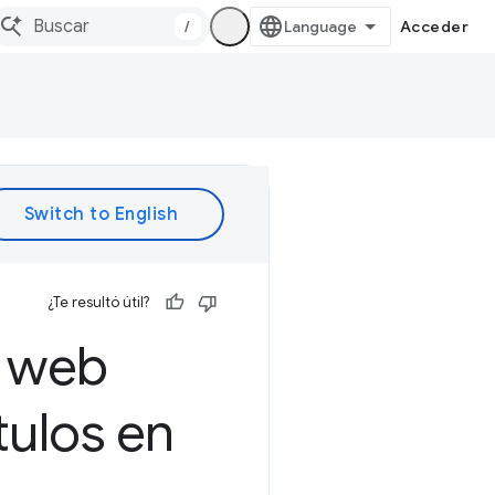
/
Acceder
¿Te resultó útil?
s web
tulos en