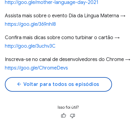
http://goo.gle/mother-language-day-2021
Assista mais sobre o evento Dia da Língua Materna →
https://goo.gle/369nhI8
Confira mais dicas sobre como turbinar o cartão →
http://goo.gle/3uchv3C
Inscreva-se no canal de desenvolvedores do Chrome →
https://goo.gle/ChromeDevs
arrow_back
Voltar para todos os episódios
Isso foi útil?