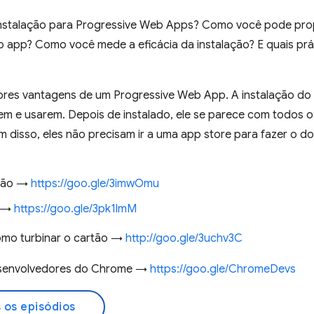
instalação para Progressive Web Apps? Como você pode prop
no app? Como você mede a eficácia da instalação? E quais p
ores vantagens de um Progressive Web App. A instalação do 
em e usarem. Depois de instalado, ele se parece com todos os
ém disso, eles não precisam ir a uma app store para fazer o 
ação →
https://goo.gle/3imwOmu
o →
https://goo.gle/3pk1lmM
omo turbinar o cartão →
http://goo.gle/3uchv3C
desenvolvedores do Chrome →
https://goo.gle/ChromeDevs
 os episódios