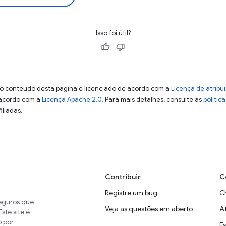
Isso foi útil?
 o conteúdo desta página é licenciado de acordo com a
Licença de atrib
 acordo com a
Licença Apache 2.0
. Para mais detalhes, consulte as
polític
iliadas.
Contribuir
C
Registre um bug
C
seguros que
Veja as questões em aberto
A
ste site é
o por
E