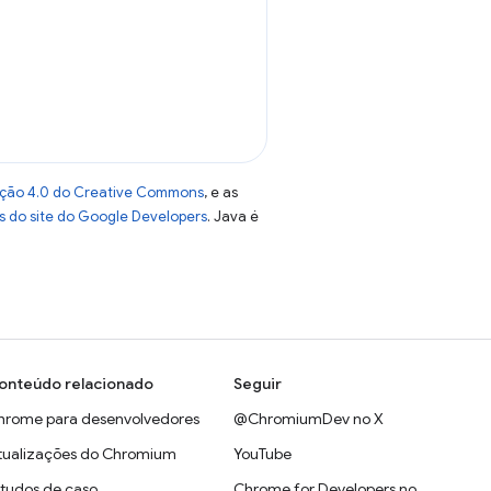
uição 4.0 do Creative Commons
, e as
as do site do Google Developers
. Java é
onteúdo relacionado
Seguir
hrome para desenvolvedores
@ChromiumDev no X
tualizações do Chromium
YouTube
studos de caso
Chrome for Developers no