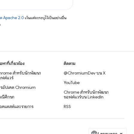
าต Apache 2.0
เว้นแต่จะระบุไว้เป็นอย่างอื่น
อ
ื้อหาที่เกี่ยวข้อง
ติดตาม
hrome สำหรับนักพัฒนา
@ChromiumDev บน X
ฟต์แวร์
YouTube
ารอัปเดต Chromium
Chrome สำหรับนักพัฒนา
รณีศึกษา
ซอฟต์แวร์บน LinkedIn
อดแคสต์และรายการ
RSS