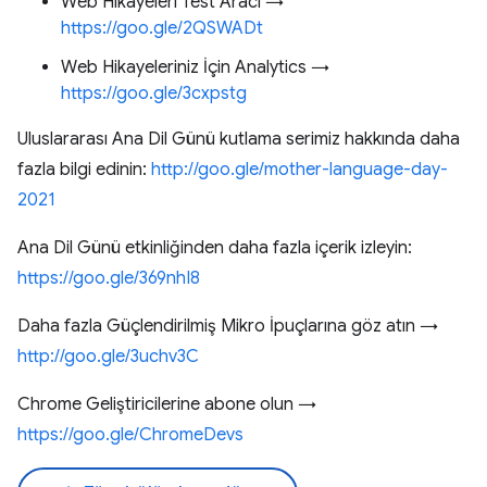
Web Hikayeleri Test Aracı →
https://goo.gle/2QSWADt
Web Hikayeleriniz İçin Analytics →
https://goo.gle/3cxpstg
Uluslararası Ana Dil Günü kutlama serimiz hakkında daha
fazla bilgi edinin:
http://goo.gle/mother-language-day-
2021
Ana Dil Günü etkinliğinden daha fazla içerik izleyin:
https://goo.gle/369nhI8
Daha fazla Güçlendirilmiş Mikro İpuçlarına göz atın →
http://goo.gle/3uchv3C
Chrome Geliştiricilerine abone olun →
https://goo.gle/ChromeDevs