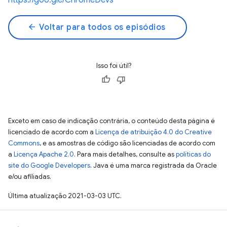
https://goo.gle/ChromeDevs
arrow_back
Voltar para todos os episódios
Isso foi útil?
Exceto em caso de indicação contrária, o conteúdo desta página é
licenciado de acordo com a
Licença de atribuição 4.0 do Creative
Commons
, e as amostras de código são licenciadas de acordo com
a
Licença Apache 2.0
. Para mais detalhes, consulte as
políticas do
site do Google Developers
. Java é uma marca registrada da Oracle
e/ou afiliadas.
Última atualização 2021-03-03 UTC.