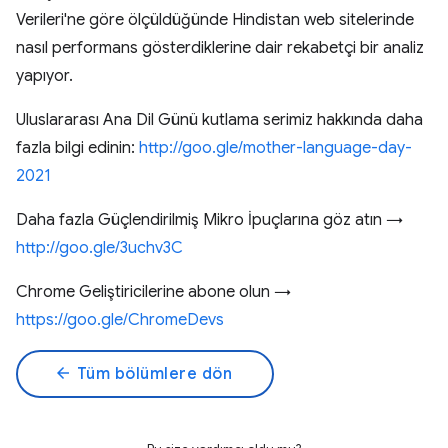
Verileri'ne göre ölçüldüğünde Hindistan web sitelerinde
nasıl performans gösterdiklerine dair rekabetçi bir analiz
yapıyor.
Uluslararası Ana Dil Günü kutlama serimiz hakkında daha
fazla bilgi edinin:
http://goo.gle/mother-language-day-
2021
Daha fazla Güçlendirilmiş Mikro İpuçlarına göz atın →
http://goo.gle/3uchv3C
Chrome Geliştiricilerine abone olun →
https://goo.gle/ChromeDevs
arrow_back
Tüm bölümlere dön