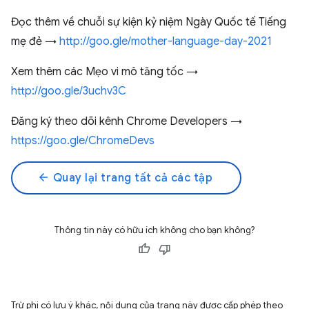
Đọc thêm về chuỗi sự kiện kỷ niệm Ngày Quốc tế Tiếng
mẹ đẻ →
http://goo.gle/mother-language-day-2021
Xem thêm các Mẹo vi mô tăng tốc →
http://goo.gle/3uchv3C
Đăng ký theo dõi kênh Chrome Developers →
https://goo.gle/ChromeDevs
arrow_back
Quay lại trang tất cả các tập
Thông tin này có hữu ích không cho bạn không?
Trừ phi có lưu ý khác, nội dung của trang này được cấp phép theo