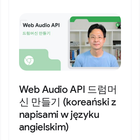
Web Audio API 드럼머
신 만들기 (koreański z
napisami w języku
angielskim)