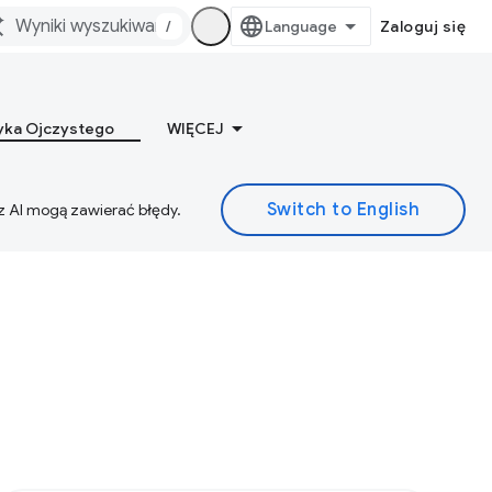
/
Zaloguj się
yka Ojczystego
WIĘCEJ
z AI mogą zawierać błędy.