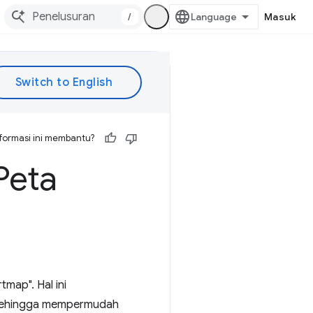
/
Masuk
formasi ini membantu?
Peta
map". Hal ini
 sehingga mempermudah