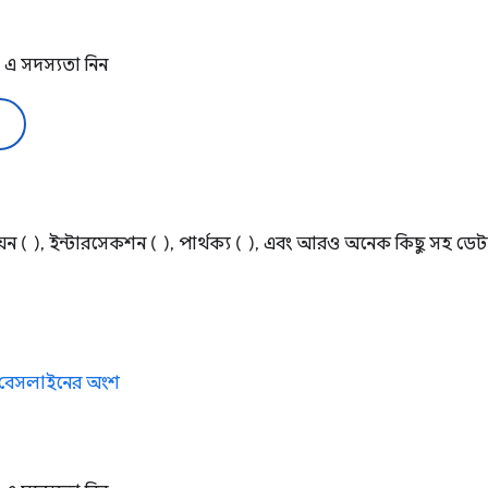
এ সদস্যতা নিন
উনিয়ন ( ), ইন্টারসেকশন ( ), পার্থক্য ( ), এবং আরও অনেক কিছু সহ ডে
এখন বেসলাইনের অংশ