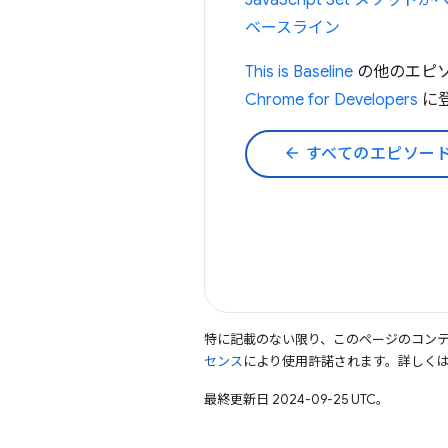
JavaScript Set メ
ベースライン
This is Baseline
の他のエピ
Chrome for Developers
に
arrow_back
すべてのエピソー
特に記載のない限り、このページのコン
センス
により使用許諾されます。詳しく
最終更新日 2024-09-25 UTC。