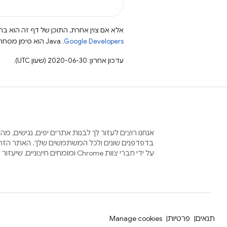
אלא אם צוין אחרת, התוכן של דף זה הוא ברי
Google Developers‏
.‏ Java הוא סימן מסחרי רשום של חברת Oracle ו/או של השותפים העצמאיים שלה.
עדכון אחרון: 2020-06-30 (שעון UTC).
אנחנו רוצים לעזור לך לבנות אתרים יפים, נגישים, מ
בדפדפנים שונים ולכל המשתמשים שלך. האתר הזה 
על ידי חברי צוות Chrome ומומחים חיצוניים, שיעזור לכם בתהליך הזה.
תנאים
פרטיות
Manage cookies