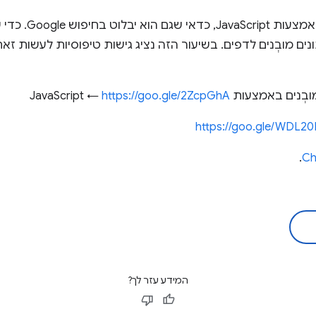
אם אתם בונים אתר 
ים מובְנים לדפים. בשיעור הזה נציג גישות טיפוסיות לעשות זאת
באמצעות JavaScript ←
https://goo.gle/2ZcpGhA
https://goo.gle/WDL2
.
המידע עזר לך?