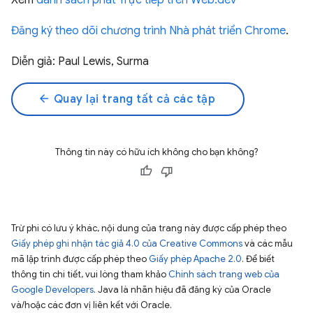
Xem
danh sách phát Trực tiếp trên Web.dev
Đăng ký theo dõi chương trình Nhà phát triển Chrome
.
Diễn giả: Paul Lewis, Surma
arrow_back
Quay lại trang tất cả các tập
Thông tin này có hữu ích không cho bạn không?
Trừ phi có lưu ý khác, nội dung của trang này được cấp phép theo
Giấy phép ghi nhận tác giả 4.0 của Creative Commons
và các mẫu
mã lập trình được cấp phép theo
Giấy phép Apache 2.0
. Để biết
thông tin chi tiết, vui lòng tham khảo
Chính sách trang web của
Google Developers
. Java là nhãn hiệu đã đăng ký của Oracle
và/hoặc các đơn vị liên kết với Oracle.