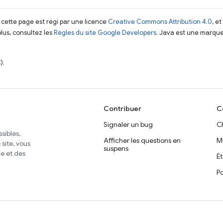
 cette page est régi par une licence
Creative Commons Attribution 4.0
, e
plus, consultez les
Règles du site Google Developers
. Java est une marque
).
Contribuer
C
Signaler un bug
C
sibles,
Afficher les questions en
M
site, vous
suspens
e et des
É
Po