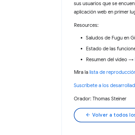
sus usuarios que se encuent
aplicación web en primer lu
Resources:
Saludos de Fugu en 
Estado de las funcio
Resumen del video →
Mira la
lista de reproducció
Suscríbete a los desarroll
Orador: Thomas Steiner
arrow_back
Volver a todos lo