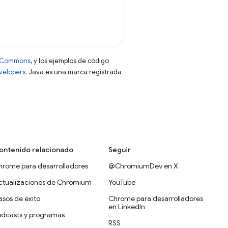
ve Commons
, y los ejemplos de código
evelopers
. Java es una marca registrada
ontenido relacionado
Seguir
hrome para desarrolladores
@ChromiumDev en X
ctualizaciones de Chromium
YouTube
sos de éxito
Chrome para desarrolladores
en LinkedIn
odcasts y programas
RSS