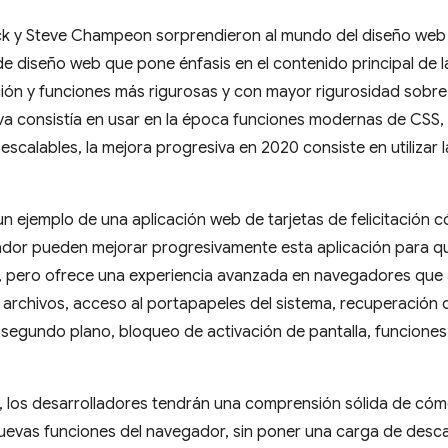
ck y Steve Champeon sorprendieron al mundo del diseño web
de diseño web que pone énfasis en el contenido principal de 
ón y funciones más rigurosas y con mayor rigurosidad sobre 
va consistía en usar en la época funciones modernas de CSS, 
s escalables, la mejora progresiva en 2020 consiste en utiliz
n ejemplo de una aplicación web de tarjetas de felicitación
ador pueden mejorar progresivamente esta aplicación para que
 pero ofrece una experiencia avanzada en navegadores qu
 archivos, acceso al portapapeles del sistema, recuperación 
n segundo plano, bloqueo de activación de pantalla, funcione
, los desarrolladores tendrán una comprensión sólida de có
uevas funciones del navegador, sin poner una carga de desc