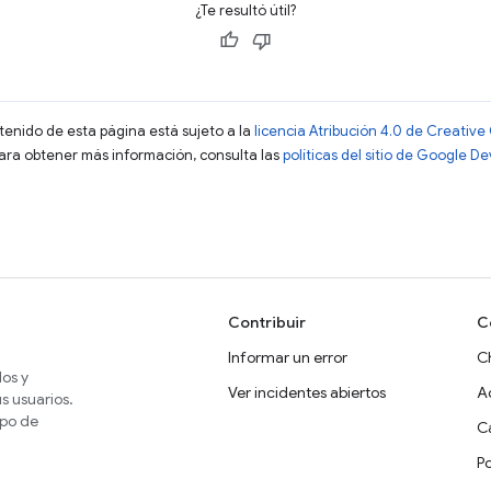
¿Te resultó útil?
ntenido de esta página está sujeto a la
licencia Atribución 4.0 de Creati
Para obtener más información, consulta las
políticas del sitio de Google D
)
Contribuir
C
Informar un error
C
dos y
Ver incidentes abiertos
A
s usuarios.
ipo de
Ca
P