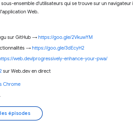
 sous-ensemble d'utilisateurs qui se trouve sur un navigateur 
 l'application Web.
ugu sur GitHub →
https://goo.gle/2VkuwYM
nctionnalités →
https://goo.gle/3dEcyH2
https://web.dev/progressively-enhance-your-pwa/
2
sur Web.dev en direct
rs Chrome
r
les épisodes