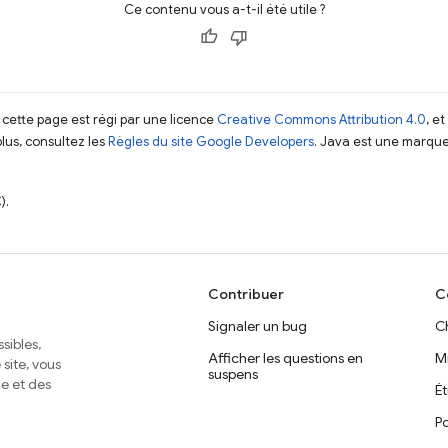
Ce contenu vous a-t-il été utile ?
 cette page est régi par une licence
Creative Commons Attribution 4.0
, e
plus, consultez les
Règles du site Google Developers
. Java est une marque
).
Contribuer
C
Signaler un bug
C
sibles,
Afficher les questions en
M
site, vous
suspens
e et des
É
Po