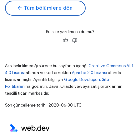
arrow_back
Tüm bölümlere dön
Bu size yardımcı oldu mu?
Aksi belirtilmediği sürece bu sayfanın içeriği
Creative Commons Atıf
4.0 Lisansı
altında ve kod örnekleri
Apache 2.0 Lisansı
altında
lisanslanmıştır. Ayrıntılı bilgi için
Google Developers Site
Politikaları
'na göz atın. Java, Oracle ve/veya satış ortaklarının
tescilli ticari markasıdır.
Son güncelleme tarihi: 2020-06-30 UTC.