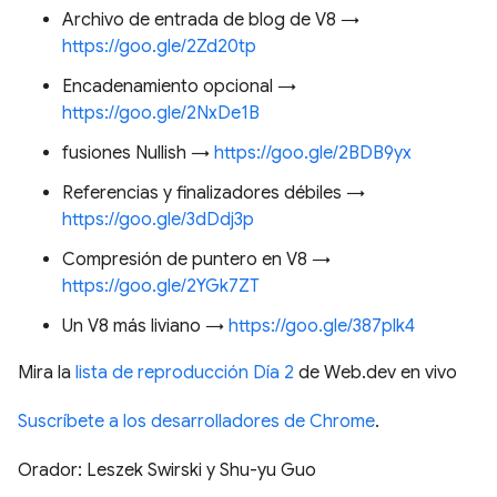
Archivo de entrada de blog de V8 →
https://goo.gle/2Zd20tp
Encadenamiento opcional →
https://goo.gle/2NxDe1B
fusiones Nullish →
https://goo.gle/2BDB9yx
Referencias y finalizadores débiles →
https://goo.gle/3dDdj3p
Compresión de puntero en V8 →
https://goo.gle/2YGk7ZT
Un V8 más liviano →
https://goo.gle/387plk4
Mira la
lista de reproducción Día 2
de Web.dev en vivo
Suscríbete a los desarrolladores de Chrome
.
Orador: Leszek Swirski y Shu-yu Guo