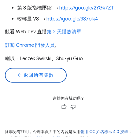
第 8 版指標壓縮 →
https://goo.gle/2YGk7ZT
較輕量 V8 →
https://goo.gle/387plk4
觀看 Web.dev 直播
第 2 天播放清單
訂閱 Chrome 開發人員
。
喇叭：Leszek Swirski、Shu-yu Guo
arrow_back
返回所有集數
這對你有幫助嗎？
除非另有註明，否則本頁面中的內容是採用
創用 CC 姓名標示 4.0 授權
，