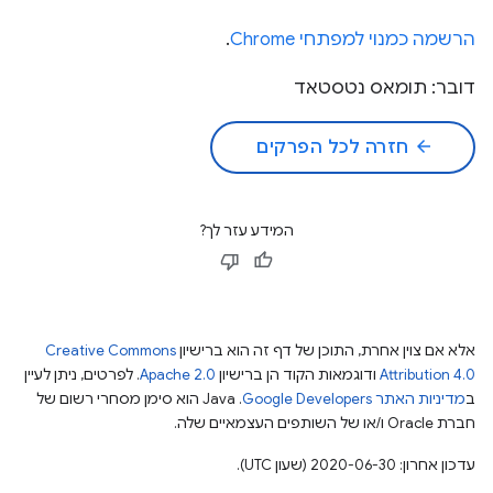
הרשמה כמנוי למפתחי Chrome
.
דובר: תומאס נטסטאד
arrow_back
חזרה לכל הפרקים
המידע עזר לך?
אלא אם צוין אחרת, התוכן של דף זה הוא ברישיון
Creative Commons
Attribution 4.0
ודוגמאות הקוד הן ברישיון
Apache 2.0
. לפרטים, ניתן לעיין
ב
מדיניות האתר Google Developers‏
.‏ Java הוא סימן מסחרי רשום של
חברת Oracle ו/או של השותפים העצמאיים שלה.
עדכון אחרון: 2020-06-30 (שעון UTC).