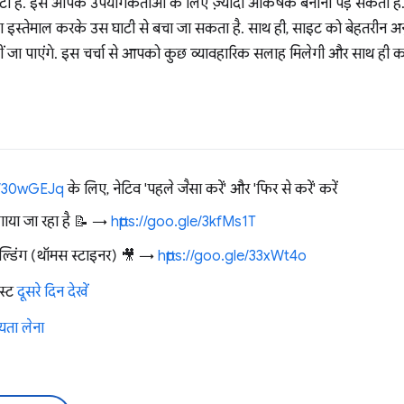
टी है. इसे आपके उपयोगकर्ताओं के लिए ज़्यादा आकर्षक बनाना पड़ सकता है
 इस्तेमाल करके उस घाटी से बचा जा सकता है. साथ ही, साइट को बेहतरीन अन
हीं जा पाएंगे. इस चर्चा से आपको कुछ व्यावहारिक सलाह मिलेगी और साथ ही 
le/30wGEJq
के लिए, नेटिव 'पहले जैसा करें' और 'फिर से करें' करें
लगाया जा रहा है 📝 →
https://goo.gle/3kfMs1T
िल्डिंग (थॉमस स्टाइनर) 🎥 →
https://goo.gle/33xWt4o
स्ट
दूसरे दिन देखें
ता लेना