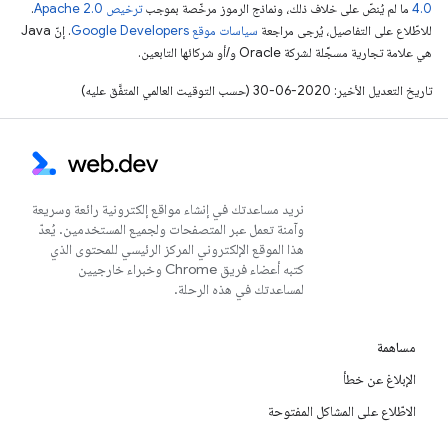
4.0‏
ما لم يُنصّ على خلاف ذلك، ونماذج الرموز مرخّصة بموجب
ترخيص Apache 2.0‏
.
للاطّلاع على التفاصيل، يُرجى مراجعة
سياسات موقع Google Developers‏
. إنّ Java
هي علامة تجارية مسجَّلة لشركة Oracle و/أو شركائها التابعين.
تاريخ التعديل الأخير: 2020-06-30 (حسب التوقيت العالمي المتفَّق عليه)
نريد مساعدتك في إنشاء مواقع إلكترونية رائعة وسريعة
وآمنة تعمل عبر المتصفحات ولجميع المستخدمين. يُعدّ
هذا الموقع الإلكتروني المركز الرئيسي للمحتوى الذي
كتبه أعضاء فريق Chrome وخبراء خارجيين
لمساعدتك في هذه الرحلة.
مساهمة
الإبلاغ عن خطأ
الاطّلاع على المشاكل المفتوحة