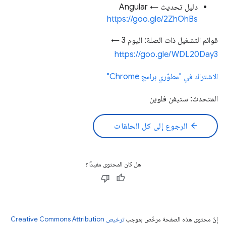
دليل تحديث Angular ←
https://goo.gle/2ZhOhBs
قوائم التشغيل ذات الصلة: اليوم 3 ←
https://goo.gle/WDL20Day3
الاشتراك في "مطوّري برامج Chrome"
المتحدث: ستيفن فلوين
arrow_back
الرجوع إلى كل الحلقات
هل كان المحتوى مفيدًا؟
إنّ محتوى هذه الصفحة مرخّص بموجب
ترخيص Creative Commons Attribution