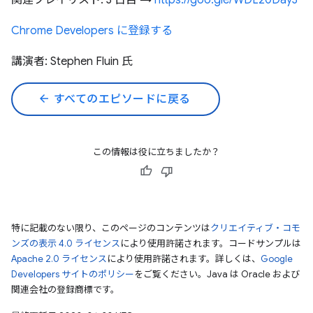
関連プレイリスト: 3 日目 →
https://goo.gle/WDL20Day3
Chrome Developers に登録する
講演者: Stephen Fluin 氏
arrow_back
すべてのエピソードに戻る
この情報は役に立ちましたか？
特に記載のない限り、このページのコンテンツは
クリエイティブ・コモ
ンズの表示 4.0 ライセンス
により使用許諾されます。コードサンプルは
Apache 2.0 ライセンス
により使用許諾されます。詳しくは、
Google
Developers サイトのポリシー
をご覧ください。Java は Oracle および
関連会社の登録商標です。