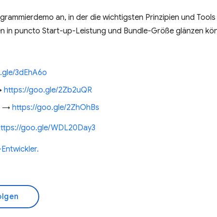
ogrammierdemo an, in der die wichtigsten Prinzipien und Tools 
n in puncto Start-up-Leistung und Bundle-Größe glänzen kö
o.gle/3dEhA6o
→
https://goo.gle/2Zb2uQR
e →
https://goo.gle/2ZhOhBs
https://goo.gle/WDL20Day3
Entwickler.
olgen