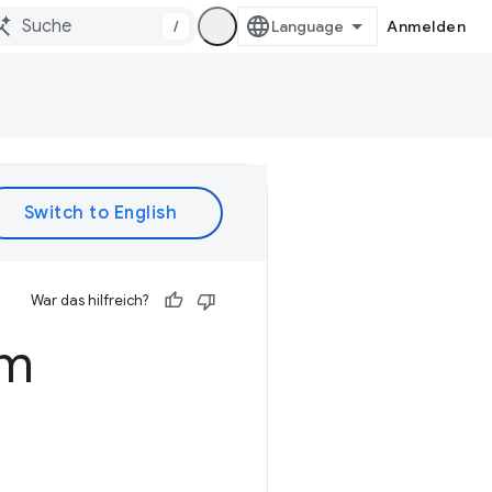
/
Anmelden
War das hilfreich?
em