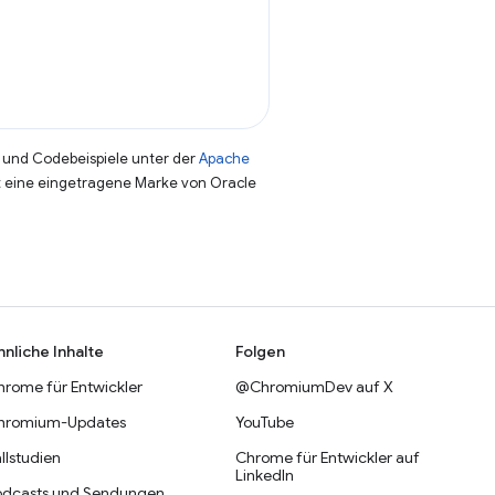
und Codebeispiele unter der
Apache
st eine eingetragene Marke von Oracle
hnliche Inhalte
Folgen
hrome für Entwickler
@ChromiumDev auf X
hromium-Updates
YouTube
llstudien
Chrome für Entwickler auf
LinkedIn
odcasts und Sendungen