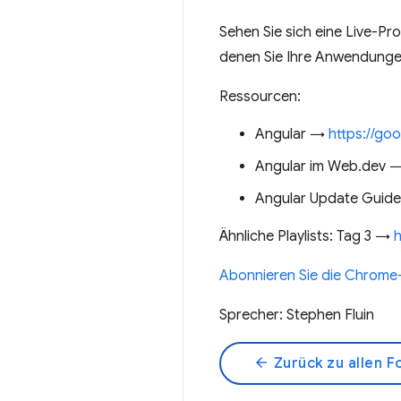
Sehen Sie sich eine Live-Pr
denen Sie Ihre Anwendunge
Ressourcen:
Angular →
https://go
Angular im Web.dev 
Angular Update Guid
Ähnliche Playlists: Tag 3 →
Abonnieren Sie die Chrome-
Sprecher: Stephen Fluin
arrow_back
Zurück zu allen F