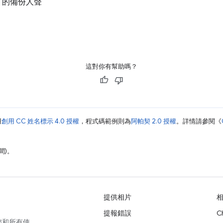
ola 的備份人聲
這對你有幫助嗎？
用
創用 CC 姓名標示 4.0 授權
，程式碼範例則為
阿帕契 2.0 授權
。詳情請參閱《
間)。
提供相片
提報錯誤
C
您和所有使