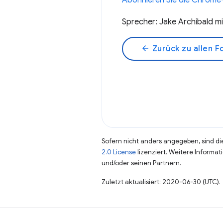
Abonnieren Sie die Chrome-
Sprecher: Jake Archibald 
arrow_back
Zurück zu allen F
Sofern nicht anders angegeben, sind die
2.0 License
lizenziert. Weitere Informat
und/oder seinen Partnern.
Zuletzt aktualisiert: 2020-06-30 (UTC).