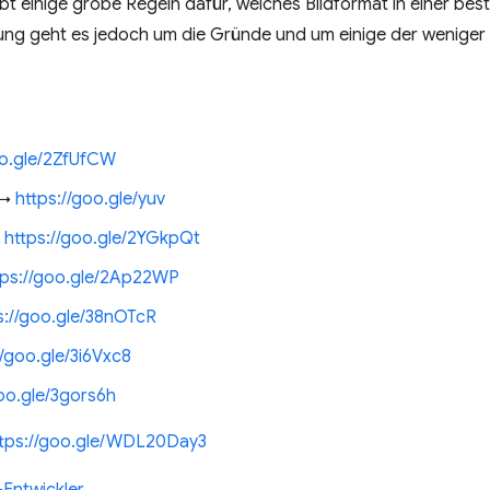
ibt einige grobe Regeln dafür, welches Bildformat in einer be
itzung geht es jedoch um die Gründe und um einige der wenige
oo.gle/2ZfUfCW
 →
https://goo.gle/yuv
→
https://goo.gle/2YGkpQt
tps://goo.gle/2Ap22WP
s://goo.gle/38nOTcR
//goo.gle/3i6Vxc8
goo.gle/3gors6h
ttps://goo.gle/WDL20Day3