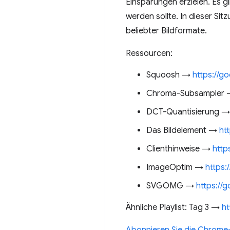
Einsparungen erzielen. Es g
werden sollte. In dieser S
beliebter Bildformate.
Ressourcen:
Squoosh →
https://g
Chroma-Subsampler
DCT-Quantisierung 
Das Bildelement →
ht
Clienthinweise →
http
ImageOptim →
https:
SVGOMG →
https://
Ähnliche Playlist: Tag 3 →
h