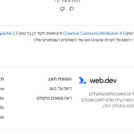
המידע עזר לך?
שיון
Creative Commons Attribution 4.0
ודוגמאות הקוד הן ברישיון
pache 2.0
הוספת תוכן
תו
דיווח על באג
rome
הירים ומאובטחים שפועלים
ראה נושאים פתוחים
עדכוני
הוא הבית שלנו לתוכן שנכתב
מק
פו