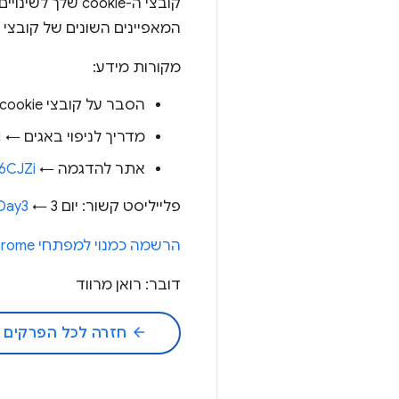
המאפיינים השונים של קובצי cookie ועל המוסכמות למתן שמות שיעזרו לכם להתאים את קובצי ה-cookie למצב המתאים.
מקורות מידע:
הסבר על קובצי cookie מסוג SameSite ←
מדריך לניפוי באגים ←
1
אתר להדגמה ←
A6CJZi
פלייליסט קשור: יום 3 ←
Day3
הרשמה כמנוי למפתחי Chrome
דובר: רואן מרווד
arrow_back
חזרה לכל הפרקים