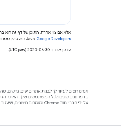
אלא אם צוין אחרת, התוכן של דף זה הוא ברי
Google Developers‏
.‏ Java הוא סימן מסחרי רשום של חברת Oracle ו/או של השותפים העצמאיים שלה.
עדכון אחרון: 2020-06-30 (שעון UTC).
אנחנו רוצים לעזור לך לבנות אתרים יפים, נגישים, מ
בדפדפנים שונים ולכל המשתמשים שלך. האתר הזה 
על ידי חברי צוות Chrome ומומחים חיצוניים, שיעזור לכם בתהליך הזה.