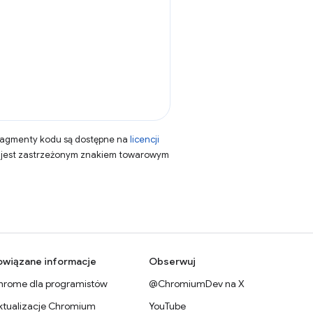
fragmenty kodu są dostępne na
licencji
a jest zastrzeżonym znakiem towarowym
owiązane informacje
Obserwuj
hrome dla programistów
@ChromiumDev na X
ktualizacje Chromium
YouTube