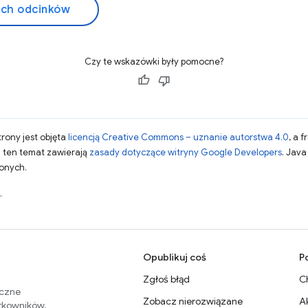
ich odcinków
Czy te wskazówki były pomocne?
strony jest objęta
licencją Creative Commons – uznanie autorstwa 4.0
, a 
a ten temat zawierają
zasady dotyczące witryny Google Developers
. Jav
zonych.
.
Opublikuj coś
P
Zgłoś błąd
C
eczne
Zobacz nierozwiązane
A
ytkowników.