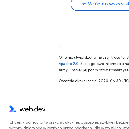
arrow_back
Wróć do wszystk
O ile nie stwierdzono inaczej, treść tej 
Apache 2.0
. Szczegółowe informacje n
firmy Oracle i jej podmiotów stowarzys
Ostatnia aktualizacja: 2020-06-30 UTC
Chcemy pomóc Ci tworzyć atrakcyjne, dostępne, szybkie i bezpi
witryny działające w różnych przeglądarkach i dla wszystkich uż