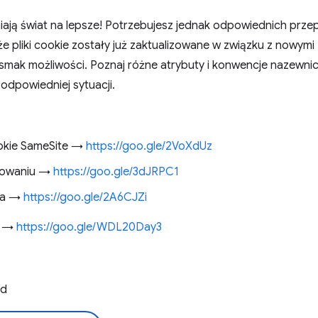
iają świat na lepsze! Potrzebujesz jednak odpowiednich przepi
e pliki cookie zostały już zaktualizowane w związku z nowymi
dsmak możliwości. Poznaj różne atrybuty i konwencje nazewnic
odpowiedniej sytuacji.
ookie SameSite →
https://goo.gle/2VoXdUz
gowaniu →
https://goo.gle/3dJRPC1
na →
https://goo.gle/2A6CJZi
 3 →
https://goo.gle/WDL20Day3
od