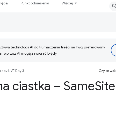
ięcej
Punkt odniesienia
Więcej
żywa technologii AI do tłumaczenia treści na Twój preferowany
ne przez AI mogą zawierać błędy.
.dev LIVE Day 3
Czy te ws
na ciastka – Same
Site