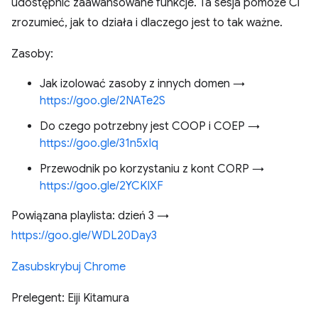
udostępnić zaawansowane funkcje. Ta sesja pomoże Ci
zrozumieć, jak to działa i dlaczego jest to tak ważne.
Zasoby:
Jak izolować zasoby z innych domen →
https://goo.gle/2NATe2S
Do czego potrzebny jest COOP i COEP →
https://goo.gle/31n5xIq
Przewodnik po korzystaniu z kont CORP →
https://goo.gle/2YCKIXF
Powiązana playlista: dzień 3 →
https://goo.gle/WDL20Day3
Zasubskrybuj Chrome
Prelegent: Eiji Kitamura