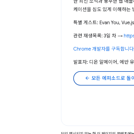
한 최신 소식과 풍부한 웹 애플
케이션을 심도 있게 이해하는 
특별 게스트: Evan You, Vue.j
관련 재생목록: 3일 차 →
http
Chrome 개발자를 구독합니다
발표자: 디온 알메이어, 에반 유
arrow_back
모든 에피소드로 돌
달리 명시되지 않는 한 이 페이지의 콘텐츠에