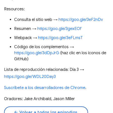
Resources:
Consulta el sitio web →
https://goo.gle/3eF2nDv
Resumen →
https://goo.gle/3gexEOf
Webpack →
https://goo.gle/3eFLmsT
Código de los complementos →
https://goo.gle/3dDpJrG
(haz clic en los íconos de
GitHub)
Lista de reproducción relacionada: Día 3 →
https://goo.gle/WDL20Day3
Suscríbete a los desarrolladores de Chrome
.
Oradores: Jake Archibald, Jason Miller
arrow_back
Volver a todos los episodios