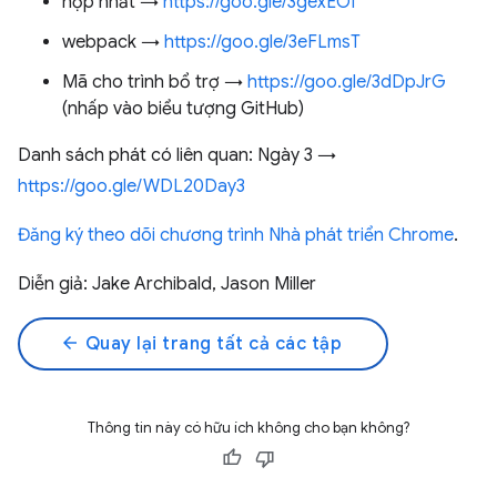
hợp nhất →
https://goo.gle/3gexEOf
webpack →
https://goo.gle/3eFLmsT
Mã cho trình bổ trợ →
https://goo.gle/3dDpJrG
(nhấp vào biểu tượng GitHub)
Danh sách phát có liên quan: Ngày 3 →
https://goo.gle/WDL20Day3
Đăng ký theo dõi chương trình Nhà phát triển Chrome
.
Diễn giả: Jake Archibald, Jason Miller
arrow_back
Quay lại trang tất cả các tập
Thông tin này có hữu ích không cho bạn không?