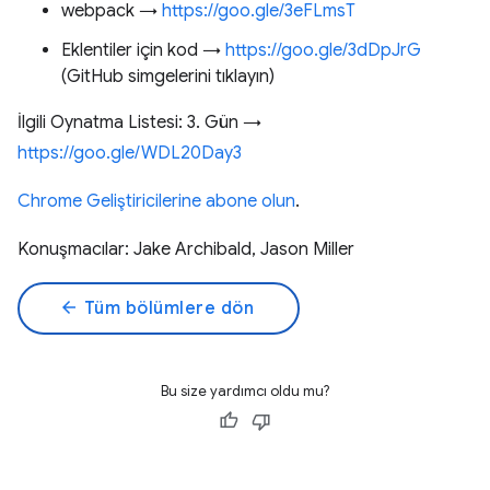
webpack →
https://goo.gle/3eFLmsT
Eklentiler için kod →
https://goo.gle/3dDpJrG
(GitHub simgelerini tıklayın)
İlgili Oynatma Listesi: 3. Gün →
https://goo.gle/WDL20Day3
Chrome Geliştiricilerine abone olun
.
Konuşmacılar: Jake Archibald, Jason Miller
arrow_back
Tüm bölümlere dön
Bu size yardımcı oldu mu?