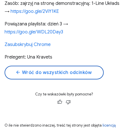
Zasób: zajrzyj na stronę demonstracyjną: 1-Line Układs
→
https://goo.gle/2ViY1KE
Powiązana playlista: dzień 3 →
https://goo.gle/WDL20Day3
Zasubskrybuj Chrome
Prelegent: Una Kravets
arrow_back
Wróć do wszystkich odcinków
Czy te wskazówki były pomocne?
O ile nie stwierdzono inaczej, treść tej strony jest objęta
licencją