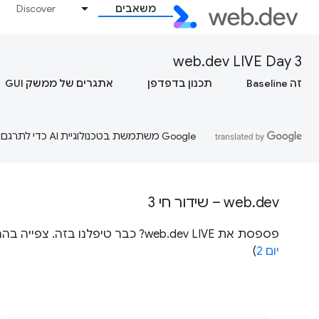
משאבים
Discover
web.dev LIVE Day 3
זה Baseline
תכנון בדפדפן
אתגרים של ממשק GUI
‫Google משתמשת בטכנולוגיית AI כדי לתרגם תוכן לשפה המועדפת עליך. בתרגומים כאלו עשויות להיות שגיאות.
web.dev – שידור חי 3
פספסת את web.dev LIVE? כבר טיפלנו בזה. צפייה בהרצאות מאירוע web.dev בשידור חי 2020 ב-YouTube (
יום 2
)