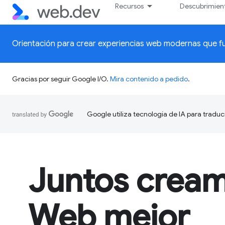
Recursos
Descubrimien
Orientación para crear experiencias web modernas que f
Gracias por seguir Google I/O.
Mira contenido a pedido
.
Google utiliza tecnología de IA para traduc
Juntos crea
Web mejor