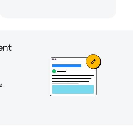
ent
e.