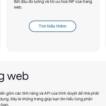
Bắt đầu đo lường và tối ưu hoá
INP của trang
web.
Tìm hiểu thêm
g web
iển gồm các tính năng và API của trình duyệt để nhà phát
 dụng. Đây là những trang giúp bạn tìm hiểu từng phần
 bạn.