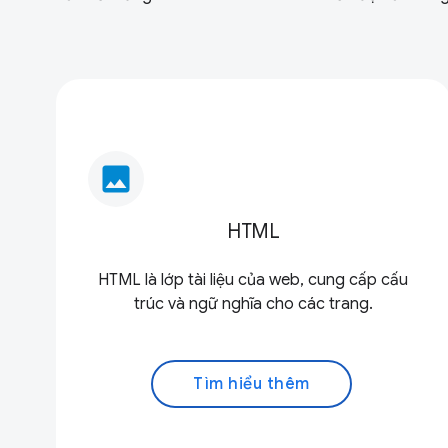
image
HTML
HTML là lớp tài liệu của web, cung cấp cấu
trúc và ngữ nghĩa cho các trang.
Tìm hiểu thêm